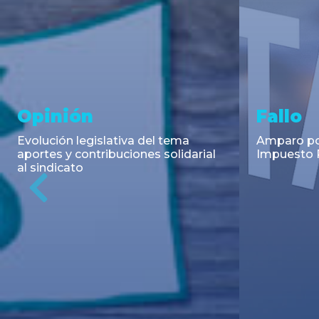
Asesoramiento y
Notici
Transacciones
Cambios en
Argentino: 
Co-Emisión de Obligaciones
para la imp
Negociables por US$400.000.000
coadyuvant
de Petroquímica Comodoro
alimentari
Previous
Rivadavia S.A. y Luz de Tres Picos
de fiscali...
S.A. en el mercado internacional