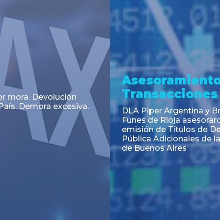
a
Noticia
 el Código Alimentario
CNV: Criterio Interpretat
simplifican trámites
colocaciones primarias
ortación de aditivos,
es e ingredientes
os y unifican autoridad