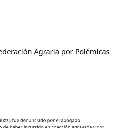
Federación Agraria por Polémicas
o Buzzi, fue denunciado por el abogado
o de haber incurrido en coacción agravada y por