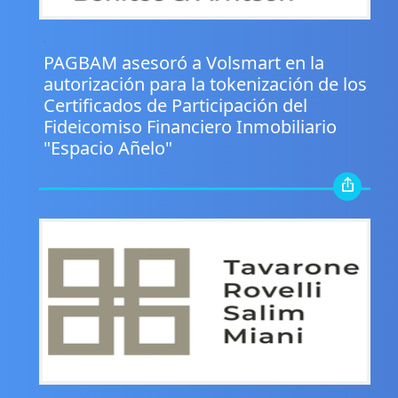
.
PAGBAM asesoró a Volsmart en la
autorización para la tokenización de los
Certificados de Participación del
Fideicomiso Financiero Inmobiliario
"Espacio Añelo"