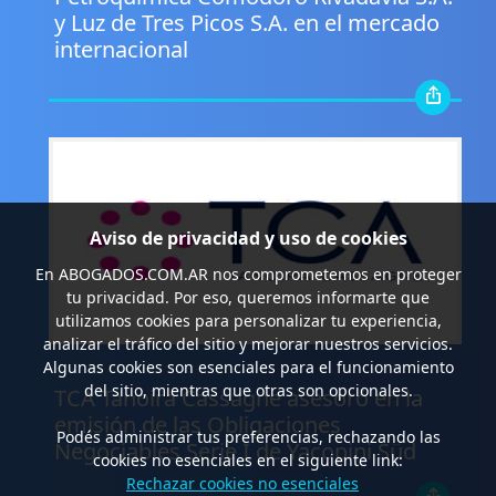
y Luz de Tres Picos S.A. en el mercado
internacional
Aviso de privacidad y uso de cookies
En
ABOGADOS.COM.AR
nos comprometemos en proteger
tu privacidad. Por eso, queremos informarte que
utilizamos cookies para personalizar tu experiencia,
analizar el tráfico del sitio y mejorar nuestros servicios.
Algunas cookies son esenciales para el funcionamiento
.
del sitio, mientras que otras son opcionales.
TCA Tanoira Cassagne asesoró en la
emisión de las Obligaciones
Podés administrar tus preferencias, rechazando las
Negociables Serie I de Yacopini Süd
cookies no esenciales en el siguiente link:
Rechazar cookies no esenciales