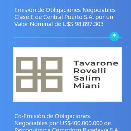
.
Emisión de Obligaciones Negociables
Clase E de Central Puerto S.A. por un
Valor Nominal de U$S 98.897.303
.
Co-Emisión de Obligaciones
Negociables por US$400.000.000 de
Petroquímica Comodoro Rivadavia S.A.