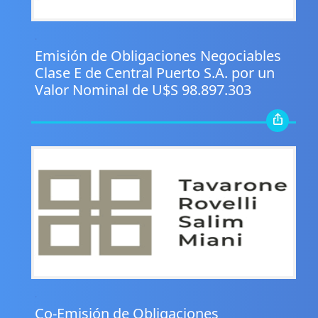
.
Emisión de Obligaciones Negociables
Clase E de Central Puerto S.A. por un
Valor Nominal de U$S 98.897.303
.
Co-Emisión de Obligaciones