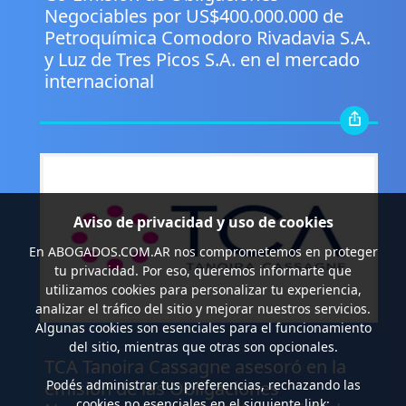
Negociables por US$400.000.000 de
Petroquímica Comodoro Rivadavia S.A.
y Luz de Tres Picos S.A. en el mercado
internacional
Aviso de privacidad y uso de cookies
En
ABOGADOS.COM.AR
nos comprometemos en proteger
tu privacidad. Por eso, queremos informarte que
utilizamos cookies para personalizar tu experiencia,
analizar el tráfico del sitio y mejorar nuestros servicios.
Algunas cookies son esenciales para el funcionamiento
.
del sitio, mientras que otras son opcionales.
TCA Tanoira Cassagne asesoró en la
emisión de las Obligaciones
Podés administrar tus preferencias, rechazando las
cookies no esenciales en el siguiente link: