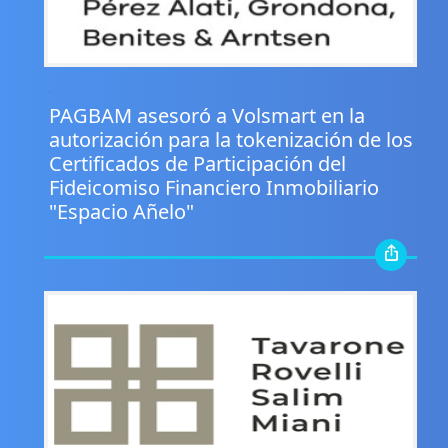
.
PAGBAM asesoró a Volsmart en la
autorización para la tokenización de los
Certificados de Participación del
Fideicomiso Financiero Inmobiliario
"Espacio Añelo"