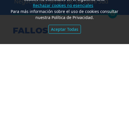
Negociables Serie I de Yacopini Süd
Rechazar cookies no esenciales
Para más información sobre el uso de cookies consultar
nuestra Política de Privacidad.
FALLOS
Aceptar Todas
Amparo por mora. Devolución
Impuesto País. Demora excesiva.