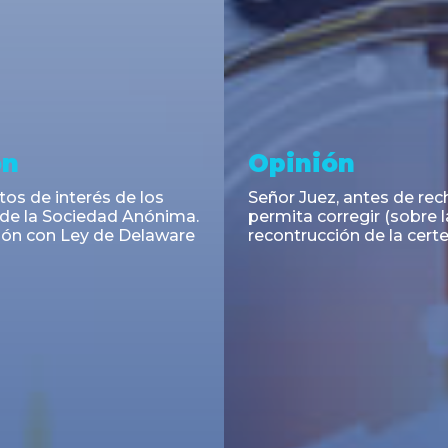
ramiento y
Noticia
acciones
El INAES unifica y digitali
régimen informativo par
ra Cassagne asesoró en
cooperativas y mutuales
 de las Obligaciones
s Serie I de Yacopini Süd