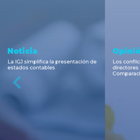
Asesoramiento y
Aseso
Transacciones
Trans
DLA Piper Argentina y Bruchou &
TCA Tanoi
Funes de Rioja asesoraron en la
la emisión
emisión de Títulos de Deuda
Negociable
Previous
Pública Adicionales de la Provincia
de Buenos Aires