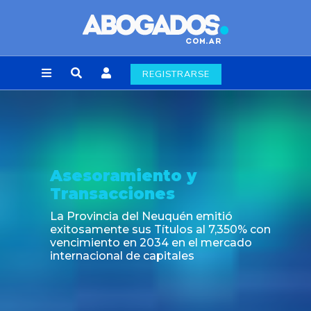
REGISTRARSE
sesoramiento y
N
ransacciones
N
a
a Provincia del Neuquén emitió
6
xitosamente sus Títulos al 7,350% con
encimiento en 2034 en el mercado
nternacional de capitales