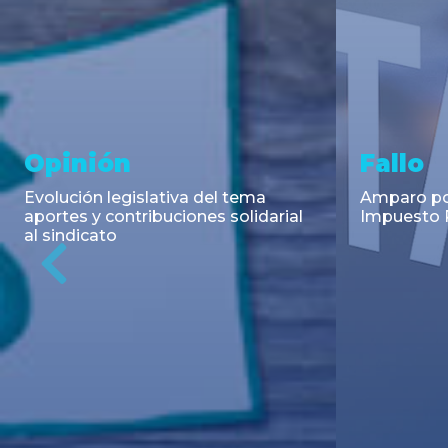
Asesoramiento y
Notici
Transacciones
Cambios en
Argentino: 
Co-Emisión de Obligaciones
para la imp
Negociables por US$400.000.000
coadyuvant
de Petroquímica Comodoro
alimentari
Previous
Rivadavia S.A. y Luz de Tres Picos
de fiscali...
S.A. en el mercado internacional