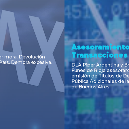
a
Noticia
 el Código Alimentario
CNV: Criterio Interpretat
simplifican trámites
colocaciones primarias
ortación de aditivos,
es e ingredientes
os y unifican autoridad