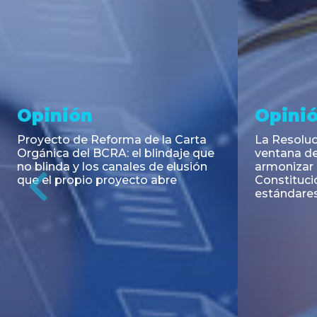
Noticia
Aseso
Trans
RESOLUCIÓN 271/2026 de la
SECRETARIA DE COORDINACIÓN
Emisión de
DE PRODUCCIÓN: Actualización y
Negociable
unificación de las advertencias
Puerto S.A
obligatorias en la publicidad de
Previous
de U$S 98.
juegos y apuestas en...