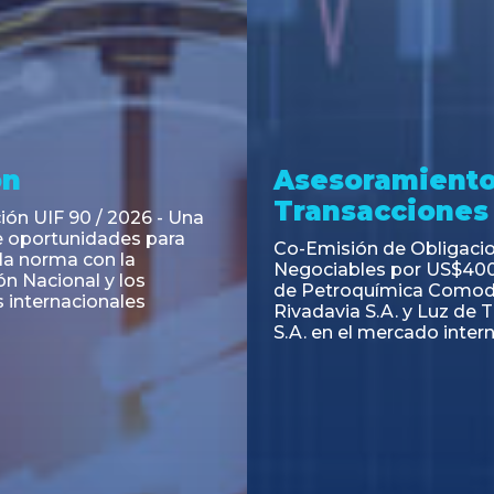
ramiento y
Asesoramiento
acciones
Transacciones
 Obligaciones
PAGBAM asesoró a Volsm
s Clase E de Central
autorización para la tok
. por un Valor Nominal
de los Certificados de Pa
897.303
del Fideicomiso Financie
Inmobiliario "Espacio Añ