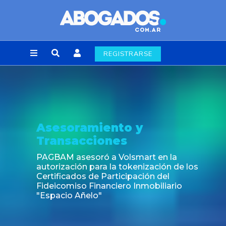
REGISTRARSE
Noticia
Fin de la obligación de rúbr
laborales en la Ciudad de 
rt en la
ización de los
ión del
obiliario