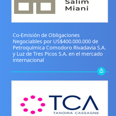
.
Co-Emisión de Obligaciones
Negociables por US$400.000.000 de
Petroquímica Comodoro Rivadavia S.A.
y Luz de Tres Picos S.A. en el mercado
internacional