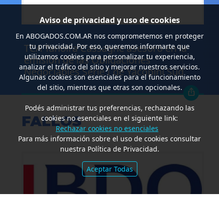
Aviso de privacidad y uso de cookies
.
En
ABOGADOS.COM.AR
nos comprometemos en proteger
TCA Tanoira Cassagne asesoró en la
tu privacidad. Por eso, queremos informarte que
utilizamos cookies para personalizar tu experiencia,
emisión de las Obligaciones
analizar el tráfico del sitio y mejorar nuestros servicios.
Negociables Serie I de Yacopini Süd
Algunas cookies son esenciales para el funcionamiento
del sitio, mientras que otras son opcionales.
Podés administrar tus preferencias, rechazando las
FALLOS
cookies no esenciales en el siguiente link:
Rechazar cookies no esenciales
Para más información sobre el uso de cookies consultar
nuestra Política de Privacidad.
Aceptar Todas