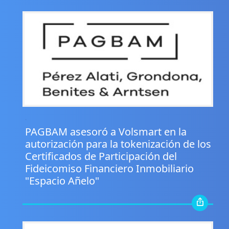
.
PAGBAM asesoró a Volsmart en la
autorización para la tokenización de los
Certificados de Participación del
Fideicomiso Financiero Inmobiliario
"Espacio Añelo"