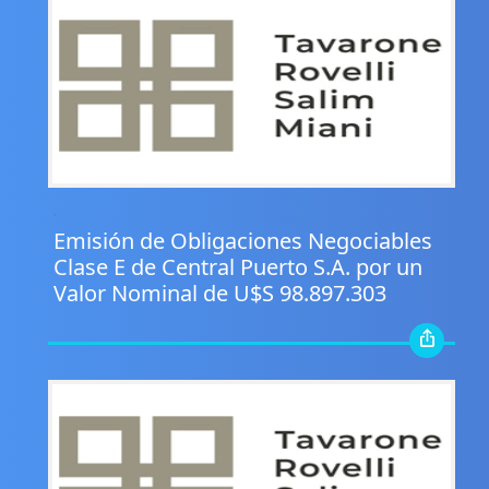
.
Emisión de Obligaciones Negociables
Clase E de Central Puerto S.A. por un
Valor Nominal de U$S 98.897.303