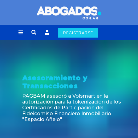
REGISTRARSE
ento y
Noticia
ones
Fin de la obligac
laborales en la
 a Volsmart en la
a la tokenización de los
Participación del
anciero Inmobiliario