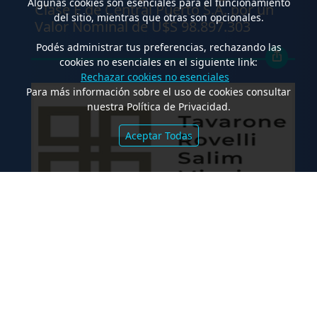
Algunas cookies son esenciales para el funcionamiento
Clase E de Central Puerto S.A. por un
del sitio, mientras que otras son opcionales.
Valor Nominal de U$S 98.897.303
Podés administrar tus preferencias, rechazando las
cookies no esenciales en el siguiente link:
Rechazar cookies no esenciales
Para más información sobre el uso de cookies consultar
nuestra Política de Privacidad.
Aceptar Todas
.
Co-Emisión de Obligaciones
Negociables por US$400.000.000 de
Petroquímica Comodoro Rivadavia S.A.
y Luz de Tres Picos S.A. en el mercado