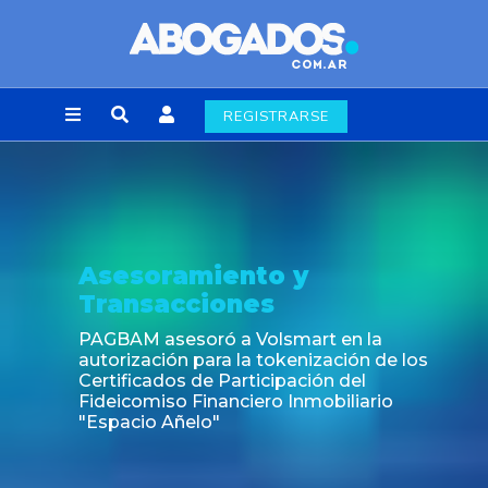
REGISTRARSE
soramiento y
Not
nsacciones
Fin de
labora
M asesoró a Volsmart en la
zación para la tokenización de los
icados de Participación del
omiso Financiero Inmobiliario
cio Añelo"