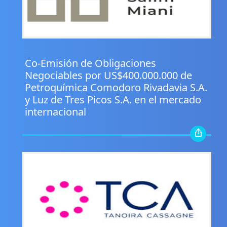
.
Co-Emisión de Obligaciones
Negociables por US$400.000.000 de
Petroquímica Comodoro Rivadavia S.A.
y Luz de Tres Picos S.A. en el mercado
internacional