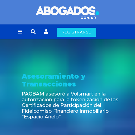
REGISTRARSE
Noticia
Fin de la obligación de rúbr
laborales en la Ciudad de 
rt en la
ización de los
ión del
obiliario