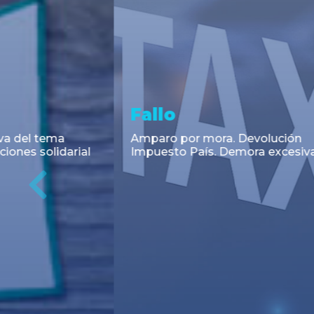
Asesoramiento y
Notici
Transacciones
Cambios en
Argentino: 
Co-Emisión de Obligaciones
para la imp
Negociables por US$400.000.000
coadyuvant
de Petroquímica Comodoro
alimentari
Previous
Rivadavia S.A. y Luz de Tres Picos
de fiscali...
S.A. en el mercado internacional