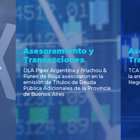
a
Noticia
 el Código Alimentario
CNV: Criterio Interpretat
simplifican trámites
colocaciones primarias
ortación de aditivos,
es e ingredientes
os y unifican autoridad