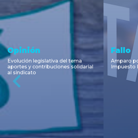
Asesoramiento y
Notici
Transacciones
Cambios en
Argentino: 
Co-Emisión de Obligaciones
para la imp
Negociables por US$400.000.000
coadyuvant
de Petroquímica Comodoro
alimentari
Previous
Rivadavia S.A. y Luz de Tres Picos
de fiscali...
S.A. en el mercado internacional