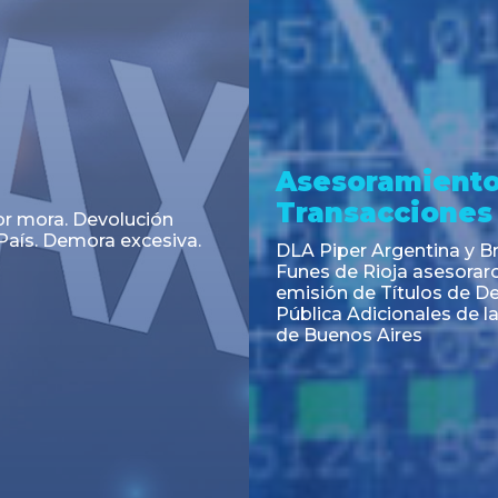
a
Noticia
 el Código Alimentario
CNV: Criterio Interpretat
simplifican trámites
colocaciones primarias
ortación de aditivos,
es e ingredientes
os y unifican autoridad