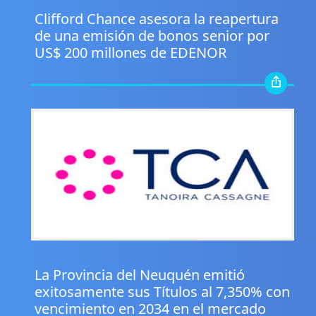
Clifford Chance asesora la reapertura
de una emisión de bonos senior por
US$ 200 millones de EDENOR
.
La Provincia del Neuquén emitió
exitosamente sus Títulos al 7,350% con
vencimiento en 2034 en el mercado