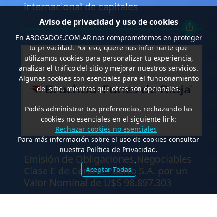
internacional de capitales
Aviso de privacidad y uso de cookies
En
ABOGADOS.COM.AR
nos comprometemos en proteger
tu privacidad. Por eso, queremos informarte que
utilizamos cookies para personalizar tu experiencia,
analizar el tráfico del sitio y mejorar nuestros servicios.
Algunas cookies son esenciales para el funcionamiento
del sitio, mientras que otras son opcionales.
Podés administrar tus preferencias, rechazando las
cookies no esenciales en el siguiente link:
Rechazar cookies no esenciales
Para más información sobre el uso de cookies consultar
.
nuestra Política de Privacidad.
Emisión de Obligaciones Negociables
Clase E de Central Puerto S.A. por un
Aceptar Todas
Valor Nominal de U$S 98.897.303