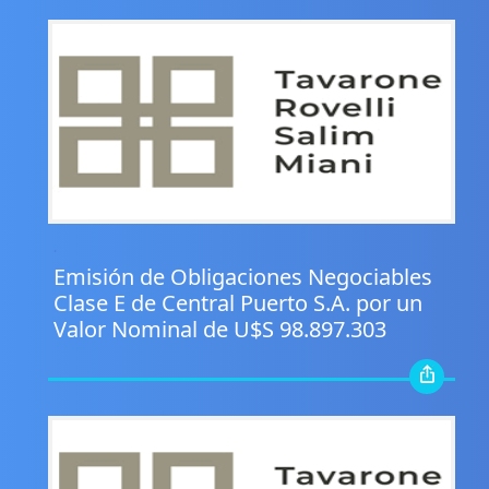
.
Emisión de Obligaciones Negociables
Clase E de Central Puerto S.A. por un
Valor Nominal de U$S 98.897.303