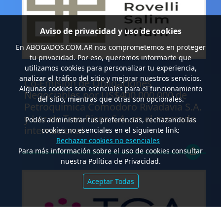
Aviso de privacidad y uso de cookies
En
ABOGADOS.COM.AR
nos comprometemos en proteger
tu privacidad. Por eso, queremos informarte que
utilizamos cookies para personalizar tu experiencia,
.
analizar el tráfico del sitio y mejorar nuestros servicios.
Co-Emisión de Obligaciones
Algunas cookies son esenciales para el funcionamiento
Negociables por US$400.000.000 de
del sitio, mientras que otras son opcionales.
Petroquímica Comodoro Rivadavia S.A.
y Luz de Tres Picos S.A. en el mercado
Podés administrar tus preferencias, rechazando las
internacional
cookies no esenciales en el siguiente link:
Rechazar cookies no esenciales
Para más información sobre el uso de cookies consultar
nuestra Política de Privacidad.
Aceptar Todas