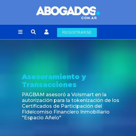
REGISTRARSE
nto y
Noticia
es
Fin de la obligació
laborales en la Ci
 Volsmart en la
la tokenización de los
ticipación del
iero Inmobiliario