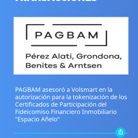
.
PAGBAM asesoró a Volsmart en la
autorización para la tokenización de los
Certificados de Participación del
Fideicomiso Financiero Inmobiliario
"Espacio Añelo"