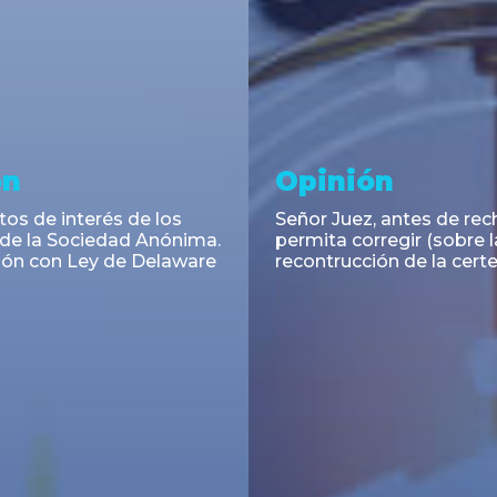
ramiento y
Noticia
acciones
El INAES unifica y digitali
régimen informativo par
ra Cassagne asesoró en
cooperativas y mutuales
 de las Obligaciones
s Serie I de Yacopini Süd