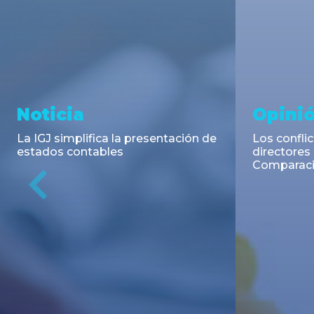
Asesoramiento y
Aseso
Transacciones
Trans
DLA Piper Argentina y Bruchou &
TCA Tanoi
Funes de Rioja asesoraron en la
la emisión
emisión de Títulos de Deuda
Negociable
Previous
Pública Adicionales de la Provincia
de Buenos Aires