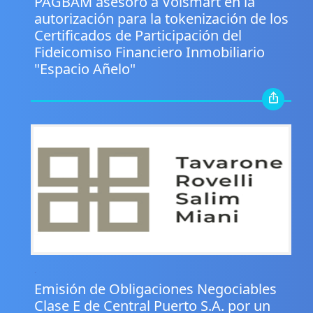
PAGBAM asesoró a Volsmart en la
autorización para la tokenización de los
Certificados de Participación del
Fideicomiso Financiero Inmobiliario
"Espacio Añelo"
.
Emisión de Obligaciones Negociables
Clase E de Central Puerto S.A. por un