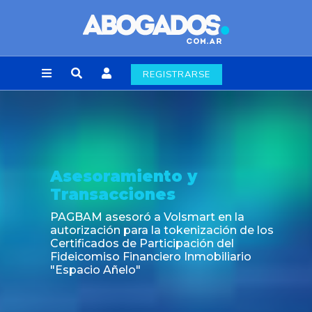
REGISTRARSE
amiento y
Noticia
cciones
Fin de la o
laborales 
esoró a Volsmart en la
n para la tokenización de los
s de Participación del
o Financiero Inmobiliario
ñelo"