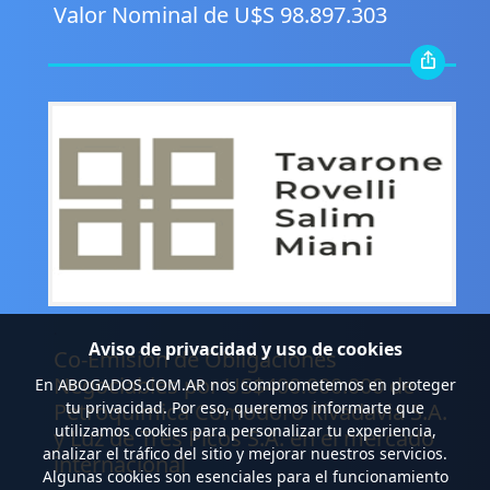
Valor Nominal de U$S 98.897.303
.
Aviso de privacidad y uso de cookies
Co-Emisión de Obligaciones
Negociables por US$400.000.000 de
En
ABOGADOS.COM.AR
nos comprometemos en proteger
Petroquímica Comodoro Rivadavia S.A.
tu privacidad. Por eso, queremos informarte que
utilizamos cookies para personalizar tu experiencia,
y Luz de Tres Picos S.A. en el mercado
analizar el tráfico del sitio y mejorar nuestros servicios.
internacional
Algunas cookies son esenciales para el funcionamiento