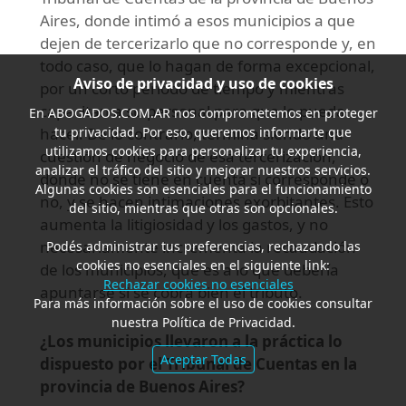
Aires, donde intimó a esos municipios a que
dejen de tercerizarlo que no corresponde y, en
todo caso, que lo hagan de forma excepcional,
Aviso de privacidad y uso de cookies
por un corto período de tiempo y mientras
capacitan a su personal para que lo pueda
En
ABOGADOS.COM.AR
nos comprometemos en proteger
tu privacidad. Por eso, queremos informarte que
hacer. De lo contrario, termina siendo una
utilizamos cookies para personalizar tu experiencia,
cuestión de negocio de esa tercerización,
analizar el tráfico del sitio y mejorar nuestros servicios.
donde no se tiene en cuenta si corresponde o
Algunas cookies son esenciales para el funcionamiento
no, y se hacen intimaciones exorbitantes. Esto
del sitio, mientras que otras son opcionales.
aumenta la litigiosidad y los gastos, y no
necesariamente incrementa la recaudación
Podés administrar tus preferencias, rechazando las
cookies no esenciales en el siguiente link:
de los municipios, que es a lo que debería
Rechazar cookies no esenciales
apuntarse si se cobra bien el tributo.
Para más información sobre el uso de cookies consultar
nuestra Política de Privacidad.
¿Los municipios llevaron a la práctica lo
Aceptar Todas
dispuesto por el Tribunal de Cuentas en la
provincia de Buenos Aires?