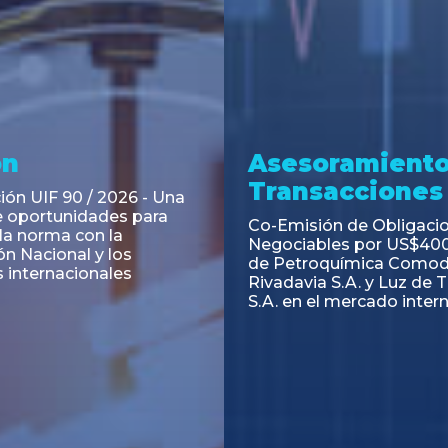
ramiento y
Asesoramiento
acciones
Transacciones
 Obligaciones
PAGBAM asesoró a Volsm
s Clase E de Central
autorización para la tok
. por un Valor Nominal
de los Certificados de Pa
897.303
del Fideicomiso Financie
Inmobiliario "Espacio Añ