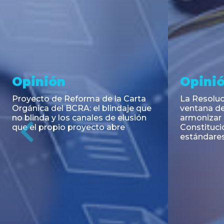
Noticia
Aseso
Trans
RESOLUCIÓN 271/2026 de la
SECRETARIA DE COORDINACIÓN
Emisión de
DE PRODUCCIÓN: Actualización y
Negociable
unificación de las advertencias
Puerto S.A
obligatorias en la publicidad de
Previous
de U$S 98.
juegos y apuestas en...