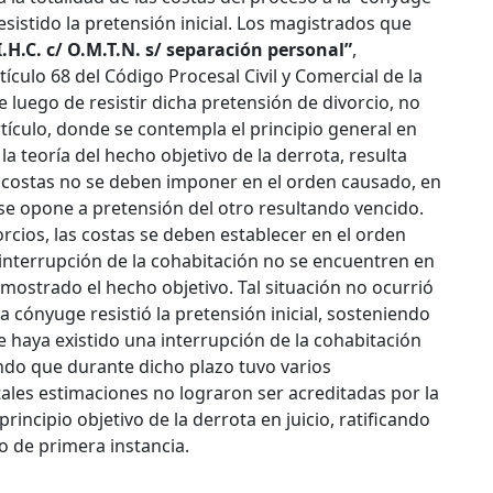
istido la pretensión inicial. Los magistrados que
I.H.C. c/ O.M.T.N. s/ separación personal”
,
ículo 68 del Código Procesal Civil y Comercial de la
e luego de resistir dicha pretensión de divorcio, no
tículo, donde se contempla el principio general en
a teoría del hecho objetivo de la derrota, resulta
s costas no se deben imponer en el orden causado, en
se opone a pretensión del otro resultando vencido.
rcios, las costas se deben establecer en el orden
interrupción de la cohabitación no se encuentren en
mostrado el hecho objetivo. Tal situación no ocurrió
a cónyuge resistió la pretensión inicial, sosteniendo
e haya existido una interrupción de la cohabitación
do que durante dicho plazo tuvo varios
ales estimaciones no lograron ser acreditadas por la
rincipio objetivo de la derrota en juicio, ratificando
o de primera instancia.