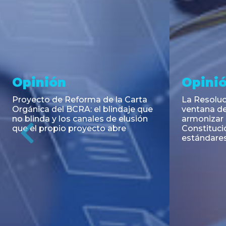
Noticia
Aseso
Trans
RESOLUCIÓN 271/2026 de la
SECRETARIA DE COORDINACIÓN
Emisión de
DE PRODUCCIÓN: Actualización y
Negociable
unificación de las advertencias
Puerto S.A
obligatorias en la publicidad de
Previous
de U$S 98.
juegos y apuestas en...