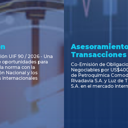
ramiento y
Asesoramiento
acciones
Transacciones
 Obligaciones
PAGBAM asesoró a Volsm
s Clase E de Central
autorización para la tok
. por un Valor Nominal
de los Certificados de Pa
897.303
del Fideicomiso Financie
Inmobiliario "Espacio Añ