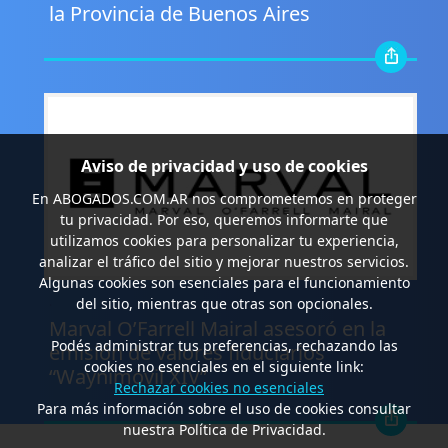
la Provincia de Buenos Aires
Aviso de privacidad y uso de cookies
En
ABOGADOS.COM.AR
nos comprometemos en proteger
tu privacidad. Por eso, queremos informarte que
utilizamos cookies para personalizar tu experiencia,
analizar el tráfico del sitio y mejorar nuestros servicios.
Algunas cookies son esenciales para el funcionamiento
.
del sitio, mientras que otras son opcionales.
Marval O’Farrell Mairal asesoró en la
Podés administrar tus preferencias, rechazando las
emisión de valores fiduciarios
cookies no esenciales en el siguiente link:
“Waynimóvil XIV”
Rechazar cookies no esenciales
Para más información sobre el uso de cookies consultar
nuestra Política de Privacidad.