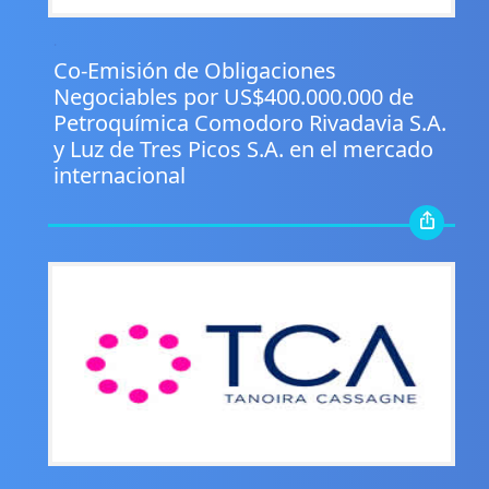
.
Co-Emisión de Obligaciones
Negociables por US$400.000.000 de
Petroquímica Comodoro Rivadavia S.A.
y Luz de Tres Picos S.A. en el mercado
internacional