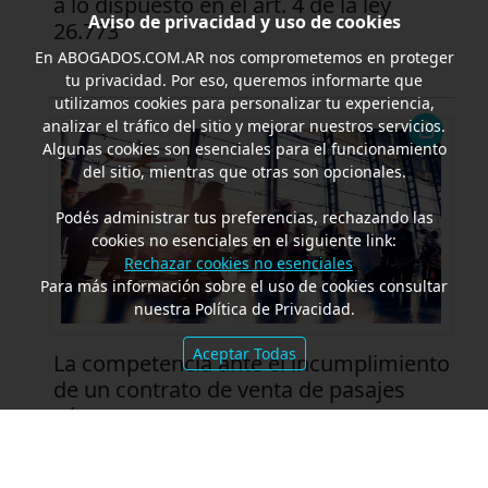
a lo dispuesto en el art. 4 de la ley
Aviso de privacidad y uso de cookies
26.773
En
ABOGADOS.COM.AR
nos comprometemos en proteger
tu privacidad. Por eso, queremos informarte que
utilizamos cookies para personalizar tu experiencia,
analizar el tráfico del sitio y mejorar nuestros servicios.
Algunas cookies son esenciales para el funcionamiento
del sitio, mientras que otras son opcionales.
Podés administrar tus preferencias, rechazando las
cookies no esenciales en el siguiente link:
Rechazar cookies no esenciales
Para más información sobre el uso de cookies consultar
nuestra Política de Privacidad.
Aceptar Todas
La competencia ante el incumplimiento
de un contrato de venta de pasajes
aéreos