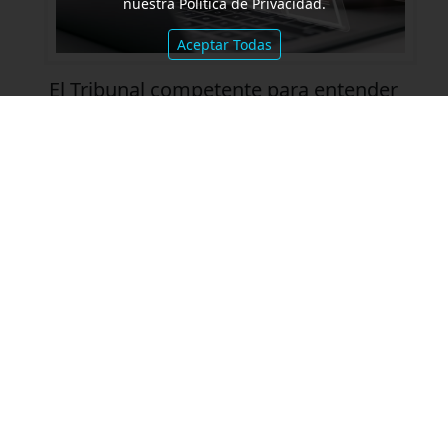
nuestra Política de Privacidad.
Aceptar Todas
El Tribunal competente para entender
en las acciones de nulidad es el mismo
que dictó la sentencia cuya nulidad se
persigue