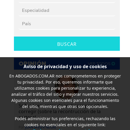
BUSCAR
OPINIÓN
VER TODOS
Aviso de privacidad y uso de cookies
En
ABOGADOS.COM.AR
nos comprometemos en proteger
tu privacidad. Por eso, queremos informarte que
utilizamos cookies para personalizar tu experiencia,
analizar el tráfico del sitio y mejorar nuestros servicios.
Algunas cookies son esenciales para el funcionamiento
Señor Juez, antes de rechazar permita
del sitio, mientras que otras son opcionales.
corregir (sobre la recontrucción de la
certeza)
Podés administrar tus preferencias, rechazando las
cookies no esenciales en el siguiente link:
Por
JUAN JAVIER NEGRI