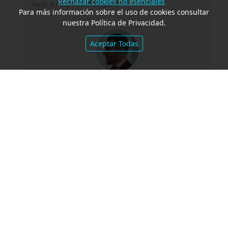
Rechazar cookies no esenciales
Negri & Pueyrredón Abogados
Para más información sobre el uso de cookies consultar
nuestra Política de Privacidad.
Aceptar Todas
El arquitecto de Kirkland ahora quiere
reinventar las firmas profesionales
Por
MARC GERICÓ
Gericó Associates
¿El lobby es una mala palabra?: Del riesgo
a la oportunidad ética
Por
LILIANA ARIMANY (*)