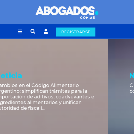
REGISTRARSE
Noticia
CNV: Criterio Interpretativo sobre
colocaciones primarias