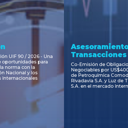
ramiento y
Asesoramiento
acciones
Transacciones
 Obligaciones
PAGBAM asesoró a Volsm
s Clase E de Central
autorización para la tok
. por un Valor Nominal
de los Certificados de Pa
897.303
del Fideicomiso Financie
Inmobiliario "Espacio Añ