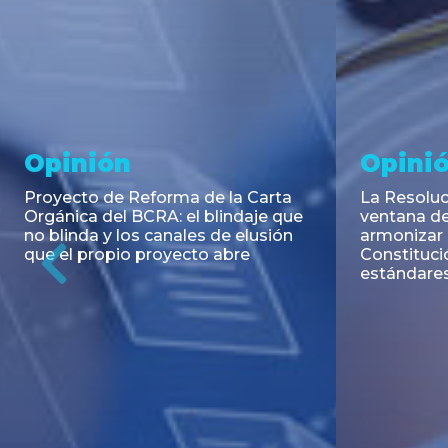
Noticia
Aseso
Trans
RESOLUCIÓN 271/2026 de la
SECRETARIA DE COORDINACIÓN
Emisión de
DE PRODUCCIÓN: Actualización y
Negociable
unificación de las advertencias
Puerto S.A
obligatorias en la publicidad de
Previous
de U$S 98.
juegos y apuestas en...