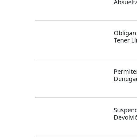
Absuelt
Obligan
Tener Lí
Permite
Denegad
Suspend
Devolvi