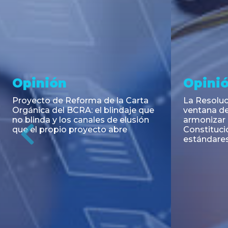
Noticia
Aseso
Trans
RESOLUCIÓN 271/2026 de la
SECRETARIA DE COORDINACIÓN
Emisión de
DE PRODUCCIÓN: Actualización y
Negociable
unificación de las advertencias
Puerto S.A
obligatorias en la publicidad de
Previous
de U$S 98.
juegos y apuestas en...