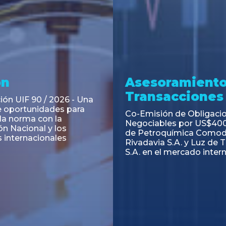
ramiento y
Asesoramiento
acciones
Transacciones
 Obligaciones
PAGBAM asesoró a Volsm
s Clase E de Central
autorización para la tok
. por un Valor Nominal
de los Certificados de Pa
897.303
del Fideicomiso Financie
Inmobiliario "Espacio Añ