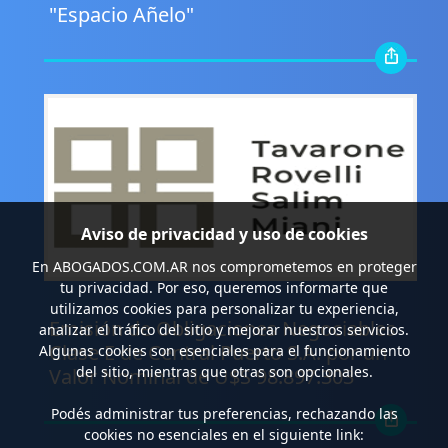
"Espacio Añelo"
Aviso de privacidad y uso de cookies
En
ABOGADOS.COM.AR
nos comprometemos en proteger
tu privacidad. Por eso, queremos informarte que
.
utilizamos cookies para personalizar tu experiencia,
Emisión de Obligaciones Negociables
analizar el tráfico del sitio y mejorar nuestros servicios.
Clase E de Central Puerto S.A. por un
Algunas cookies son esenciales para el funcionamiento
del sitio, mientras que otras son opcionales.
Valor Nominal de U$S 98.897.303
Podés administrar tus preferencias, rechazando las
cookies no esenciales en el siguiente link: