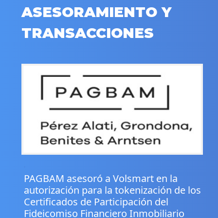
ASESORAMIENTO Y
TRANSACCIONES
.
PAGBAM asesoró a Volsmart en la
autorización para la tokenización de los
Certificados de Participación del
Fideicomiso Financiero Inmobiliario