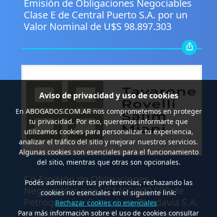
Emisión de Obligaciones Negociables
Clase E de Central Puerto S.A. por un
Valor Nominal de U$S 98.897.303
Aviso de privacidad y uso de cookies
En
ABOGADOS.COM.AR
nos comprometemos en proteger
tu privacidad. Por eso, queremos informarte que
utilizamos cookies para personalizar tu experiencia,
analizar el tráfico del sitio y mejorar nuestros servicios.
Algunas cookies son esenciales para el funcionamiento
del sitio, mientras que otras son opcionales.
.
Co-Emisión de Obligaciones
Podés administrar tus preferencias, rechazando las
Negociables por US$400.000.000 de
cookies no esenciales en el siguiente link:
Petroquímica Comodoro Rivadavia S.A.
Rechazar cookies no esenciales
y Luz de Tres Picos S.A. en el mercado
Para más información sobre el uso de cookies consultar