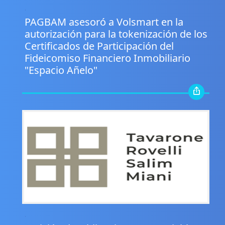
.
PAGBAM asesoró a Volsmart en la
autorización para la tokenización de los
Certificados de Participación del
Fideicomiso Financiero Inmobiliario
"Espacio Añelo"
.