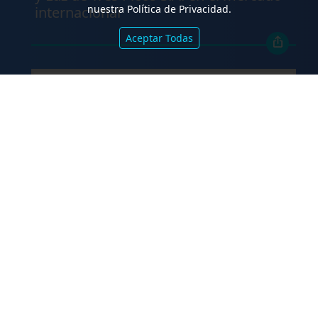
nuestra Política de Privacidad.
internacional
Aceptar Todas
.
TCA Tanoira Cassagne asesoró en la
emisión de las Obligaciones
Negociables Serie I de Yacopini Süd