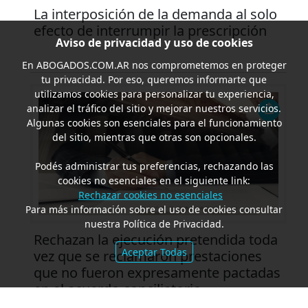
La interposición de la demanda al solo
efecto de interrumpir la prescripción
Aviso de privacidad y uso de cookies
En
ABOGADOS.COM.AR
nos comprometemos en proteger
tu privacidad. Por eso, queremos informarte que
utilizamos cookies para personalizar tu experiencia,
analizar el tráfico del sitio y mejorar nuestros servicios.
Algunas cookies son esenciales para el funcionamiento
del sitio, mientras que otras son opcionales.
Podés administrar tus preferencias, rechazando las
cookies no esenciales en el siguiente link:
Rechazar cookies no esenciales
Para más información sobre el uso de cookies consultar
nuestra Política de Privacidad.
Rechazan la ejecución pretendida toda
Aceptar Todas
vez que se reclamaron prestaciones
que no fueron expresamente pactadas
en el acuerdo conciliatorio