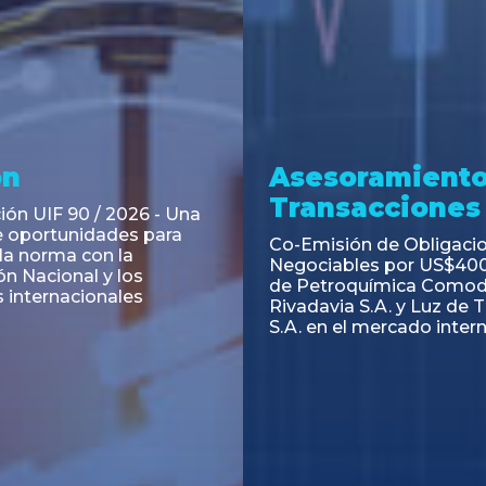
ramiento y
Asesoramiento
acciones
Transacciones
 Obligaciones
PAGBAM asesoró a Volsm
s Clase E de Central
autorización para la tok
. por un Valor Nominal
de los Certificados de Pa
897.303
del Fideicomiso Financie
Inmobiliario "Espacio Añ