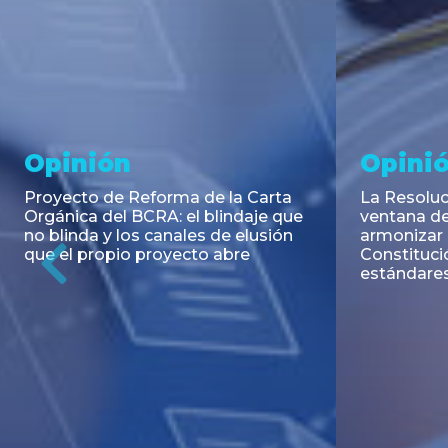
Noticia
Aseso
Trans
RESOLUCIÓN 271/2026 de la
SECRETARIA DE COORDINACIÓN
Emisión de
DE PRODUCCIÓN: Actualización y
Negociable
unificación de las advertencias
Puerto S.A
obligatorias en la publicidad de
Previous
de U$S 98.
juegos y apuestas en...