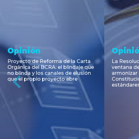
Noticia
Aseso
Trans
RESOLUCIÓN 271/2026 de la
SECRETARIA DE COORDINACIÓN
Emisión de
DE PRODUCCIÓN: Actualización y
Negociable
unificación de las advertencias
Puerto S.A
obligatorias en la publicidad de
Previous
de U$S 98.
juegos y apuestas en...