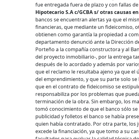
fue entregada fuera de plazo y con fallas de
Hipotecario S.A c/GCBA s/ otras causas e
bancos se encuentran alertas ya que el mis
financieras, que mediante un fideicomiso, o
obtienen como garantía la propiedad a comer
departamento denunció ante la Dirección d
Porteño a la compañía constructora y al Ban
del proyecto inmobiliario-, por la entrega 
después de lo acordado y además por varios
que el reclamo le resultaba ajeno ya que el
del emprendimiento, y que su parte solo se 
que en el contrato de fideicomiso se estipu
responsabiliza por los problemas que puedan
terminación de la obra. Sin embargo, los 
tomó conocimiento de que el banco sólo se l
publicidad y folletos el banco se había pre
quien había contratado. Por otra parte, los
excede la financiación, ya que tomo a su car
facultades para evaluar la calidad técnica d