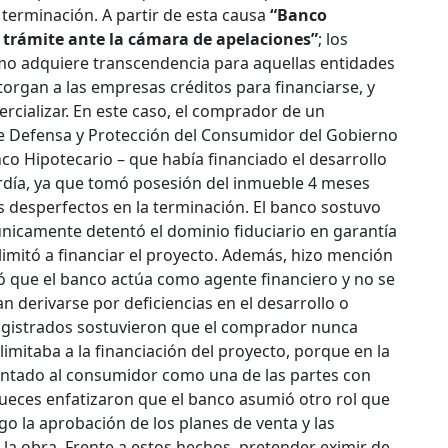
 terminación. A partir de esta causa
“Banco
n trámite ante la cámara de apelaciones”
; los
mo adquiere transcendencia para aquellas entidades
torgan a las empresas créditos para financiarse, y
cializar. En este caso, el comprador de un
e Defensa y Protección del Consumidor del Gobierno
co Hipotecario – que había financiado el desarrollo
tardía, ya que tomó posesión del inmueble 4 meses
 desperfectos en la terminación.
El banco sostuvo
 únicamente detentó el dominio fiduciario en garantía
limitó a financiar el proyecto. Además, hizo mención
ló que el banco actúa como agente financiero y no se
 derivarse por deficiencias en el desarrollo o
magistrados sostuvieron que el comprador nunca
imitaba a la financiación del proyecto, porque en la
sentado al consumidor como una de las partes con
 jueces enfatizaron que el banco asumió otro rol que
go la aprobación de los planes de venta y las
e la obra. Frente a estos hechos, pretender eximir de