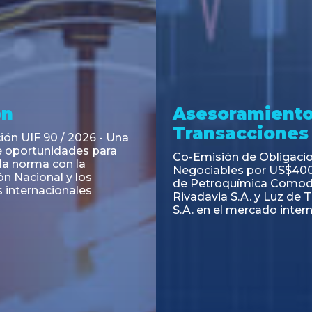
ramiento y
Asesoramiento
acciones
Transacciones
 Obligaciones
PAGBAM asesoró a Volsm
s Clase E de Central
autorización para la tok
. por un Valor Nominal
de los Certificados de Pa
897.303
del Fideicomiso Financie
Inmobiliario "Espacio Añ