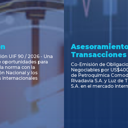
ramiento y
Asesoramiento
acciones
Transacciones
 Obligaciones
PAGBAM asesoró a Volsm
s Clase E de Central
autorización para la tok
. por un Valor Nominal
de los Certificados de Pa
897.303
del Fideicomiso Financie
Inmobiliario "Espacio Añ