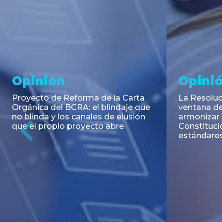
Noticia
Aseso
Trans
RESOLUCIÓN 271/2026 de la
SECRETARIA DE COORDINACIÓN
Emisión de
DE PRODUCCIÓN: Actualización y
Negociable
unificación de las advertencias
Puerto S.A
obligatorias en la publicidad de
Previous
de U$S 98.
juegos y apuestas en...