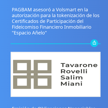
.
PAGBAM asesoró a Volsmart en la
autorización para la tokenización de los
Certificados de Participación del
Fideicomiso Financiero Inmobiliario
"Espacio Añelo"
.