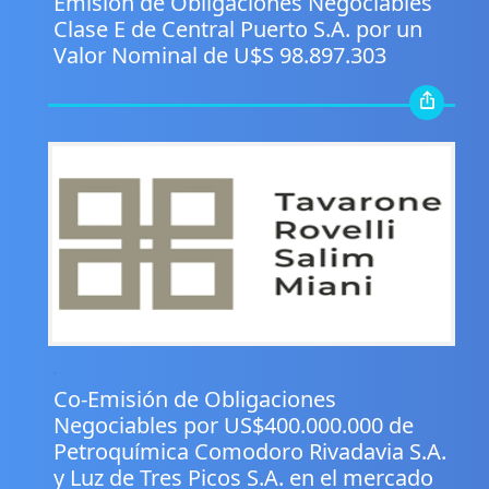
Emisión de Obligaciones Negociables
Clase E de Central Puerto S.A. por un
Valor Nominal de U$S 98.897.303
.
Co-Emisión de Obligaciones
Negociables por US$400.000.000 de
Petroquímica Comodoro Rivadavia S.A.
y Luz de Tres Picos S.A. en el mercado