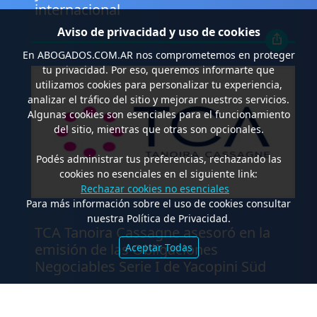
internacional
Aviso de privacidad y uso de cookies
En
ABOGADOS.COM.AR
nos comprometemos en proteger
tu privacidad. Por eso, queremos informarte que
utilizamos cookies para personalizar tu experiencia,
analizar el tráfico del sitio y mejorar nuestros servicios.
Algunas cookies son esenciales para el funcionamiento
del sitio, mientras que otras son opcionales.
Podés administrar tus preferencias, rechazando las
cookies no esenciales en el siguiente link:
Rechazar cookies no esenciales
Para más información sobre el uso de cookies consultar
.
nuestra Política de Privacidad.
TCA Tanoira Cassagne asesoró en la
emisión de las Obligaciones
Aceptar Todas
Negociables Serie I de Yacopini Süd