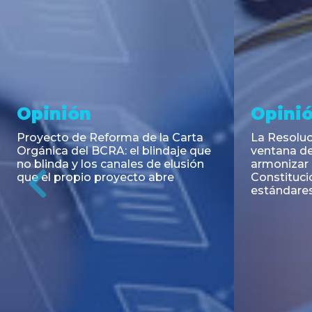
Noticia
Aseso
Trans
RESOLUCIÓN 271/2026 de la
SECRETARIA DE COORDINACIÓN
Emisión de
DE PRODUCCIÓN: Actualización y
Negociable
unificación de las advertencias
Puerto S.A
obligatorias en la publicidad de
Previous
de U$S 98.
juegos y apuestas en...