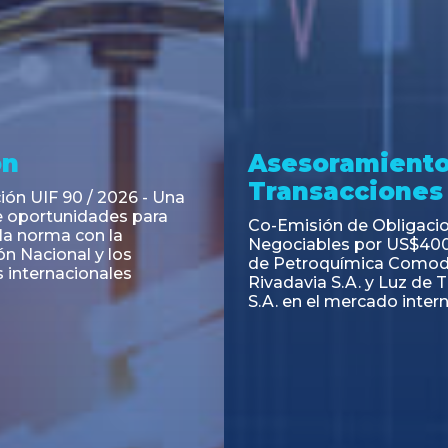
ramiento y
Asesoramiento
acciones
Transacciones
 Obligaciones
PAGBAM asesoró a Volsm
s Clase E de Central
autorización para la tok
. por un Valor Nominal
de los Certificados de Pa
897.303
del Fideicomiso Financie
Inmobiliario "Espacio Añ