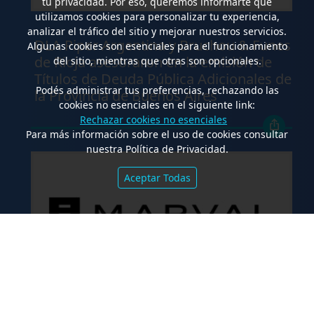
tu privacidad. Por eso, queremos informarte que
utilizamos cookies para personalizar tu experiencia,
.
analizar el tráfico del sitio y mejorar nuestros servicios.
DLA Piper Argentina y Bruchou & Funes
Algunas cookies son esenciales para el funcionamiento
de Rioja asesoraron en la emisión de
del sitio, mientras que otras son opcionales.
Títulos de Deuda Pública Adicionales de
Podés administrar tus preferencias, rechazando las
la Provincia de Buenos Aires
cookies no esenciales en el siguiente link:
Rechazar cookies no esenciales
Para más información sobre el uso de cookies consultar
nuestra Política de Privacidad.
Aceptar Todas
.