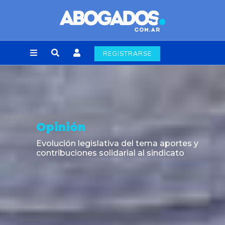
REGISTRARSE
Fallo
Amparo por mora. Devolución Impuesto
País. Demora excesiva.