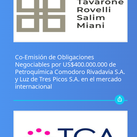
.
Co-Emisión de Obligaciones
Negociables por US$400.000.000 de
Petroquímica Comodoro Rivadavia S.A.
y Luz de Tres Picos S.A. en el mercado
internacional