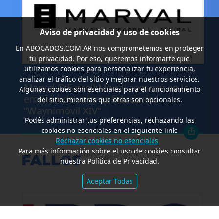
Aviso de privacidad y uso de cookies
En
ABOGADOS.COM.AR
nos comprometemos en proteger
tu privacidad. Por eso, queremos informarte que
utilizamos cookies para personalizar tu experiencia,
.
analizar el tráfico del sitio y mejorar nuestros servicios.
Marval O’Farrell Mairal asesoró en la
Algunas cookies son esenciales para el funcionamiento
emisión de valores fiduciarios
del sitio, mientras que otras son opcionales.
“Waynimóvil XIV”
Podés administrar tus preferencias, rechazando las
cookies no esenciales en el siguiente link:
Rechazar cookies no esenciales
Para más información sobre el uso de cookies consultar
FALLOS
nuestra Política de Privacidad.
Aceptar Todas