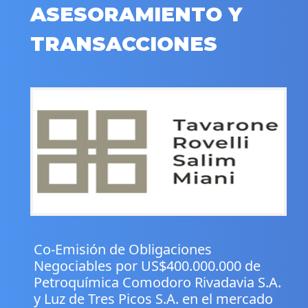
ASESORAMIENTO Y
TRANSACCIONES
.
Co-Emisión de Obligaciones
Negociables por US$400.000.000 de
Petroquímica Comodoro Rivadavia S.A.
y Luz de Tres Picos S.A. en el mercado