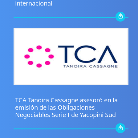
internacional
.
TCA Tanoira Cassagne asesoró en la
emisión de las Obligaciones
Negociables Serie I de Yacopini Süd