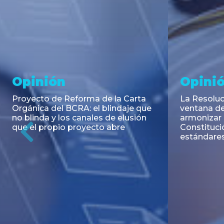
Noticia
Aseso
Trans
RESOLUCIÓN 271/2026 de la
SECRETARIA DE COORDINACIÓN
Emisión de
DE PRODUCCIÓN: Actualización y
Negociable
unificación de las advertencias
Puerto S.A
obligatorias en la publicidad de
Previous
de U$S 98.
juegos y apuestas en...