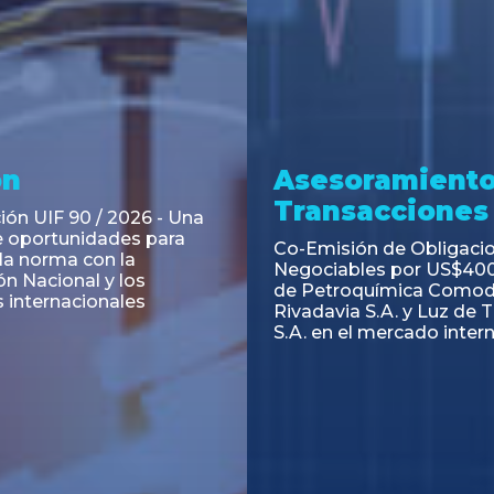
ramiento y
Asesoramiento
acciones
Transacciones
 Obligaciones
PAGBAM asesoró a Volsm
s Clase E de Central
autorización para la tok
. por un Valor Nominal
de los Certificados de Pa
897.303
del Fideicomiso Financie
Inmobiliario "Espacio Añ