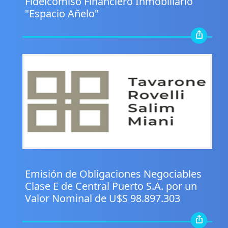
Fideicomiso Financiero Inmobiliario
"Espacio Añelo"
.
Emisión de Obligaciones Negociables
Clase E de Central Puerto S.A. por un
Valor Nominal de U$S 98.897.303