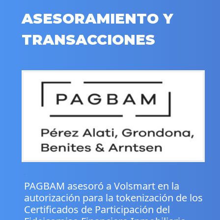
ASESORAMIENTO Y
TRANSACCIONES
.
PAGBAM asesoró a Volsmart en la
autorización para la tokenización de los
Certificados de Participación del