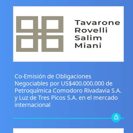
.
Co-Emisión de Obligaciones
Negociables por US$400.000.000 de
Petroquímica Comodoro Rivadavia S.A.
y Luz de Tres Picos S.A. en el mercado
internacional