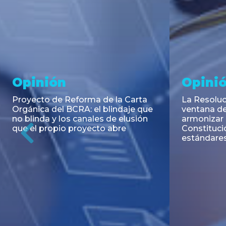
Noticia
Aseso
Trans
RESOLUCIÓN 271/2026 de la
SECRETARIA DE COORDINACIÓN
Emisión de
DE PRODUCCIÓN: Actualización y
Negociable
unificación de las advertencias
Puerto S.A
obligatorias en la publicidad de
Previous
de U$S 98.
juegos y apuestas en...