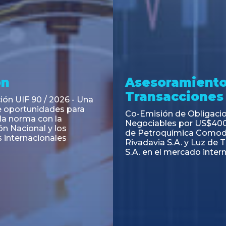
ramiento y
Asesoramiento
acciones
Transacciones
 Obligaciones
PAGBAM asesoró a Volsm
s Clase E de Central
autorización para la tok
. por un Valor Nominal
de los Certificados de Pa
897.303
del Fideicomiso Financie
Inmobiliario "Espacio Añ