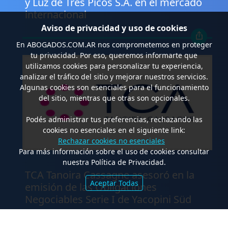
y Luz de Tres Picos S.A. en el mercado
internacional
Aviso de privacidad y uso de cookies
En
ABOGADOS.COM.AR
nos comprometemos en proteger
tu privacidad. Por eso, queremos informarte que
utilizamos cookies para personalizar tu experiencia,
analizar el tráfico del sitio y mejorar nuestros servicios.
Algunas cookies son esenciales para el funcionamiento
del sitio, mientras que otras son opcionales.
Podés administrar tus preferencias, rechazando las
cookies no esenciales en el siguiente link:
Rechazar cookies no esenciales
Para más información sobre el uso de cookies consultar
.
nuestra Política de Privacidad.
TCA Tanoira Cassagne asesoró en la
Aceptar Todas
emisión de las Obligaciones
Negociables Serie I de Yacopini Süd