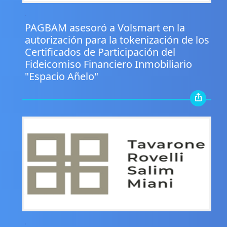
.
PAGBAM asesoró a Volsmart en la
autorización para la tokenización de los
Certificados de Participación del
Fideicomiso Financiero Inmobiliario
"Espacio Añelo"
.