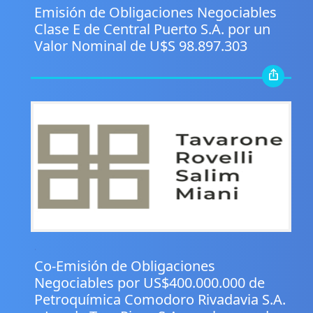
Emisión de Obligaciones Negociables
Clase E de Central Puerto S.A. por un
Valor Nominal de U$S 98.897.303
.
Co-Emisión de Obligaciones
Negociables por US$400.000.000 de
Petroquímica Comodoro Rivadavia S.A.