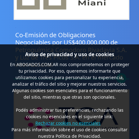
.
Co-Emisión de Obligaciones
Negociables por US$400.000.000 de
Petroquímica Comodoro Rivadavia S.A.
Aviso de privacidad y uso de cookies
y Luz de Tres Picos S.A. en el mercado
internacional
En
ABOGADOS.COM.AR
nos comprometemos en proteger
tu privacidad. Por eso, queremos informarte que
utilizamos cookies para personalizar tu experiencia,
analizar el tráfico del sitio y mejorar nuestros servicios.
Algunas cookies son esenciales para el funcionamiento
del sitio, mientras que otras son opcionales.
Podés administrar tus preferencias, rechazando las
cookies no esenciales en el siguiente link:
Rechazar cookies no esenciales
Para más información sobre el uso de cookies consultar
nuestra Política de Privacidad.