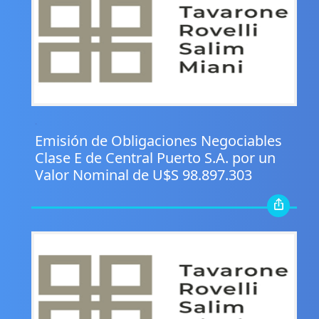
.
Emisión de Obligaciones Negociables
Clase E de Central Puerto S.A. por un
Valor Nominal de U$S 98.897.303