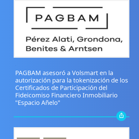
.
PAGBAM asesoró a Volsmart en la
autorización para la tokenización de los
Certificados de Participación del
Fideicomiso Financiero Inmobiliario
"Espacio Añelo"