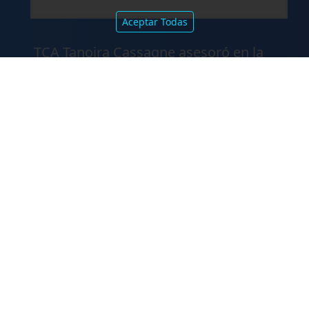
Aceptar Todas
.
TCA Tanoira Cassagne asesoró en la
emisión de las Obligaciones
Negociables Serie I de Yacopini Süd
FALLOS