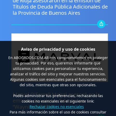
de Rioja asesoraron en la emisión de
Títulos de Deuda Pública Adicionales de
la Provincia de Buenos Aires
Aviso de privacidad y uso de cookies
En
ABOGADOS.COM.AR
nos comprometemos en proteger
tu privacidad. Por eso, queremos informarte que
utilizamos cookies para personalizar tu experiencia,
analizar el tráfico del sitio y mejorar nuestros servicios.
Algunas cookies son esenciales para el funcionamiento
del sitio, mientras que otras son opcionales.
.
Marval O’Farrell Mairal asesoró en la
Podés administrar tus preferencias, rechazando las
emisión de valores fiduciarios
cookies no esenciales en el siguiente link:
“Waynimóvil XIV”
Rechazar cookies no esenciales
Para más información sobre el uso de cookies consultar