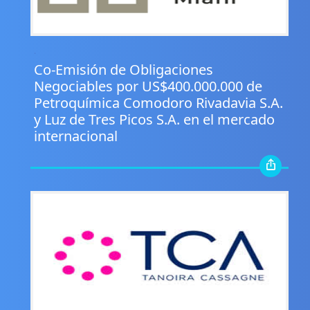
.
Co-Emisión de Obligaciones
Negociables por US$400.000.000 de
Petroquímica Comodoro Rivadavia S.A.
y Luz de Tres Picos S.A. en el mercado
internacional