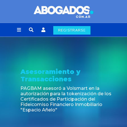
REGISTRARSE
Noticia
Fin de la obligación de rúbric
laborales en la Ciudad de Bu
en la
ción de los
 del
iliario