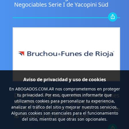
Negociables Serie I de Yacopini Süd
Aviso de privacidad y uso de cookies
.
En
ABOGADOS.COM.AR
nos comprometemos en proteger
DLA Piper Argentina y Bruchou & Funes
tu privacidad. Por eso, queremos informarte que
utilizamos cookies para personalizar tu experiencia,
de Rioja asesoraron en la emisión de
analizar el tráfico del sitio y mejorar nuestros servicios.
Títulos de Deuda Pública Adicionales de
Algunas cookies son esenciales para el funcionamiento
la Provincia de Buenos Aires
del sitio, mientras que otras son opcionales.