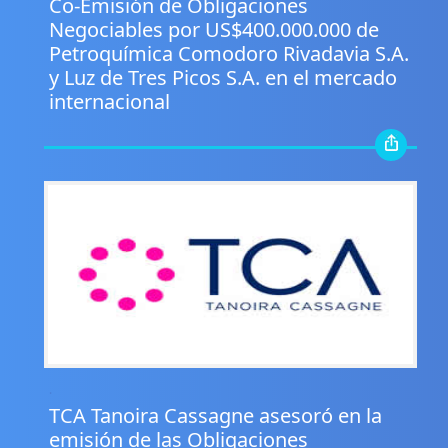
Co-Emisión de Obligaciones
Negociables por US$400.000.000 de
Petroquímica Comodoro Rivadavia S.A.
y Luz de Tres Picos S.A. en el mercado
internacional
.
TCA Tanoira Cassagne asesoró en la
emisión de las Obligaciones