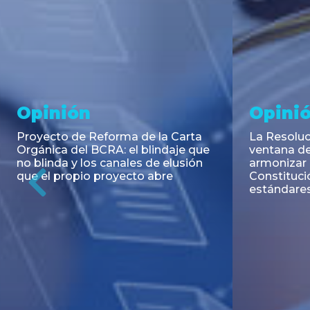
Noticia
Aseso
Trans
RESOLUCIÓN 271/2026 de la
SECRETARIA DE COORDINACIÓN
Emisión de
DE PRODUCCIÓN: Actualización y
Negociable
unificación de las advertencias
Puerto S.A
obligatorias en la publicidad de
Previous
de U$S 98.
juegos y apuestas en...