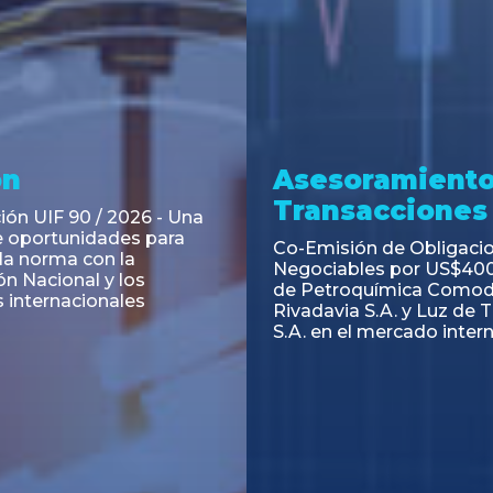
ramiento y
Asesoramiento
acciones
Transacciones
 Obligaciones
PAGBAM asesoró a Volsm
s Clase E de Central
autorización para la tok
. por un Valor Nominal
de los Certificados de Pa
897.303
del Fideicomiso Financie
Inmobiliario "Espacio Añ