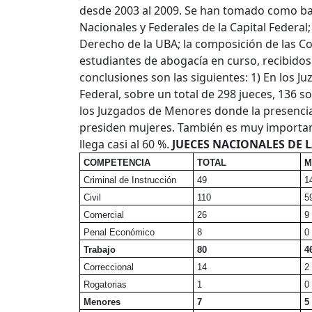
desde 2003 al 2009. Se han tomado como ba
Nacionales y Federales de la Capital Federal; 
Derecho de la UBA; la composición de las C
estudiantes de abogacía en curso, recibidos
conclusiones son las siguientes: 1) En los J
Federal, sobre un total de 298 jueces, 136 so
los Juzgados de Menores donde la presencia
presiden mujeres. También es muy importante
llega casi al 60 %.
JUECES NACIONALES DE L
COMPETENCIA
TOTAL
M
Criminal de Instrucción
49
1
Civil
110
5
Comercial
26
9
Penal Económico
8
0
Trabajo
80
4
Correccional
14
2
Rogatorias
1
0
Menores
7
5