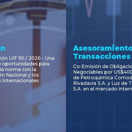
ramiento y
Asesoramiento
acciones
Transacciones
 Obligaciones
PAGBAM asesoró a Volsm
s Clase E de Central
autorización para la tok
. por un Valor Nominal
de los Certificados de Pa
897.303
del Fideicomiso Financie
Inmobiliario "Espacio Añ