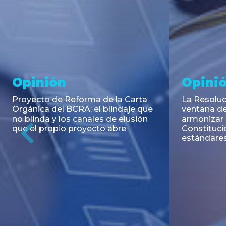
Noticia
Aseso
Trans
RESOLUCIÓN 271/2026 de la
SECRETARIA DE COORDINACIÓN
Emisión de
DE PRODUCCIÓN: Actualización y
Negociable
unificación de las advertencias
Puerto S.A
obligatorias en la publicidad de
Previous
de U$S 98.
juegos y apuestas en...