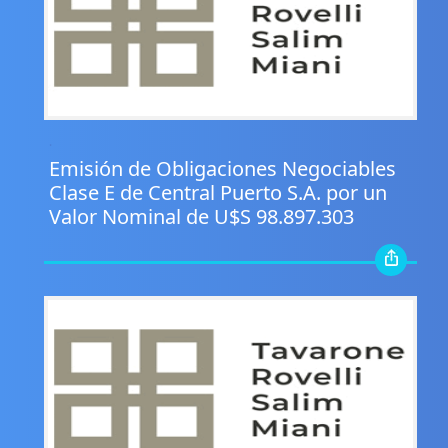
.
Emisión de Obligaciones Negociables
Clase E de Central Puerto S.A. por un
Valor Nominal de U$S 98.897.303