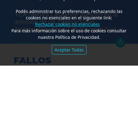
.
Podés administrar tus preferencias, rechazando las
TCA Tanoira Cassagne asesoró en la
cookies no esenciales en el siguiente link:
emisión de las Obligaciones
Rechazar cookies no esenciales
Negociables Serie I de Yacopini Süd
Para más información sobre el uso de cookies consultar
nuestra Política de Privacidad.
Aceptar Todas
FALLOS