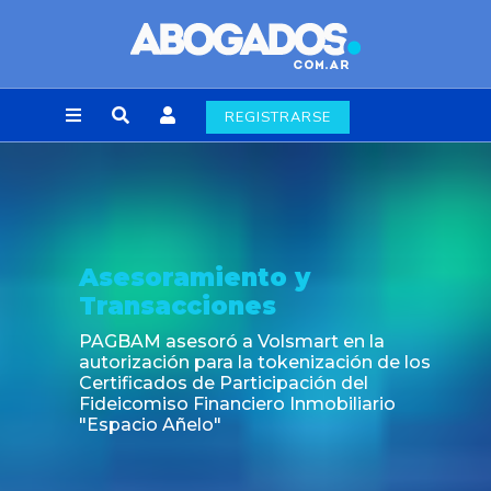
REGISTRARSE
Noticia
Fin de la obligación de rúbr
laborales en la Ciudad de 
rt en la
ización de los
ión del
obiliario